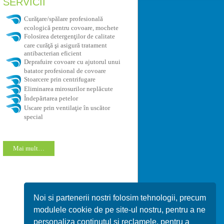
SERVICII
Curăţare/spălare profesională
ecologică pentru covoare, mochete
Folosirea detergenţilor de calitate
care curăţă şi asigură tratament
antibacterian eficient
Deprafuire covoare cu ajutorul unui
batator profesional de covoare
Stoarcere prin centrifugare
Eliminarea mirosurilor neplăcute
Îndepărtarea petelor
Uscare prin ventilaţie în uscător
special
Mai mult…
Noi si partenerii nostri folosim tehnologii, precum
modulele cookie de pe site-ul nostru, pentru a ne
personaliza continutul si reclamele, pentru a