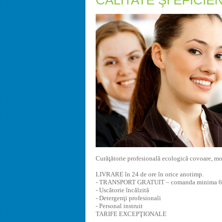
CALITATE ŞI EFICIE
Curăţătorie profesională ecologică covoare, moc
LIVRARE în 24 de ore în orice anotimp.
- TRANSPORT GRATUIT – comanda minima 6
- Uscătorie încălzită
- Detergenţi profesionali
- Personal instruit
TARIFE EXCEPŢIONALE