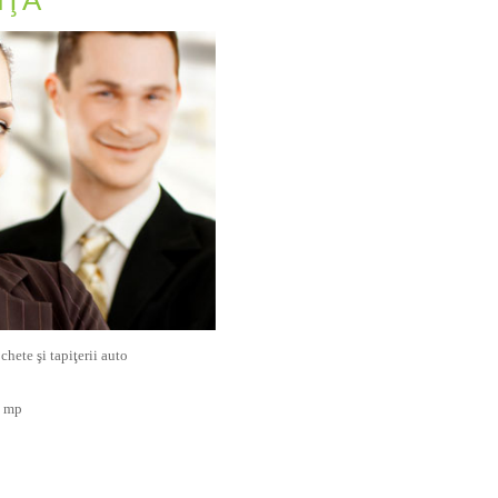
NŢĂ
hete şi tapiţerii auto
 mp